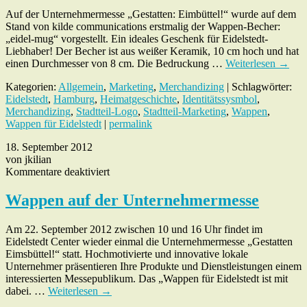
Auf der Unternehmermesse „Gestatten: Eimbüttel!“ wurde auf dem
Stand von kilde communications erstmalig der Wappen-Becher:
„eidel-mug“ vorgestellt. Ein ideales Geschenk für Eidelstedt-
Liebhaber! Der Becher ist aus weißer Keramik, 10 cm hoch und hat
einen Durchmesser von 8 cm. Die Bedruckung …
Weiterlesen
→
Kategorien:
Allgemein
,
Marketing
,
Merchandizing
| Schlagwörter:
Eidelstedt
,
Hamburg
,
Heimatgeschichte
,
Identitätssysmbol
,
Merchandizing
,
Stadtteil-Logo
,
Stadtteil-Marketing
,
Wappen
,
Wappen für Eidelstedt
|
permalink
18. September 2012
von jkilian
für
Kommentare deaktiviert
Wappen
auf
Wappen auf der Unternehmermesse
der
Unternehmermesse
Am 22. September 2012 zwischen 10 und 16 Uhr findet im
Eidelstedt Center wieder einmal die Unternehmermesse „Gestatten
Eimsbüttel!“ statt. Hochmotivierte und innovative lokale
Unternehmer präsentieren Ihre Produkte und Dienstleistungen einem
interessierten Messepublikum. Das „Wappen für Eidelstedt ist mit
dabei. …
Weiterlesen
→