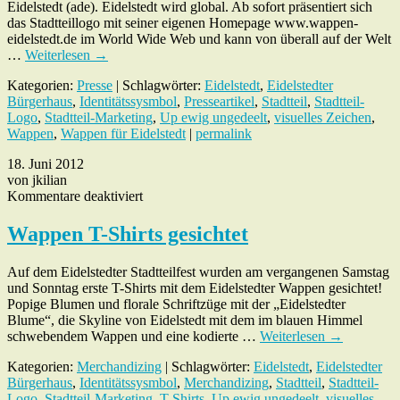
Eidelstedt (ade). Eidelstedt wird global. Ab sofort präsentiert sich
das Stadtteillogo mit seiner eigenen Homepage www.wappen-
eidelstedt.de im World Wide Web und kann von überall auf der Welt
…
Weiterlesen
→
Kategorien:
Presse
| Schlagwörter:
Eidelstedt
,
Eidelstedter
Bürgerhaus
,
Identitätssysmbol
,
Presseartikel
,
Stadtteil
,
Stadtteil-
Logo
,
Stadtteil-Marketing
,
Up ewig ungedeelt
,
visuelles Zeichen
,
Wappen
,
Wappen für Eidelstedt
|
permalink
18. Juni 2012
von jkilian
für
Kommentare deaktiviert
Wappen
T-
Wappen T-Shirts gesichtet
Shirts
gesichtet
Auf dem Eidelstedter Stadtteilfest wurden am vergangenen Samstag
und Sonntag erste T-Shirts mit dem Eidelstedter Wappen gesichtet!
Popige Blumen und florale Schriftzüge mit der „Eidelstedter
Blume“, die Skyline von Eidelstedt mit dem im blauen Himmel
schwebendem Wappen und eine kodierte …
Weiterlesen
→
Kategorien:
Merchandizing
| Schlagwörter:
Eidelstedt
,
Eidelstedter
Bürgerhaus
,
Identitätssysmbol
,
Merchandizing
,
Stadtteil
,
Stadtteil-
Logo
,
Stadtteil-Marketing
,
T-Shirts
,
Up ewig ungedeelt
,
visuelles