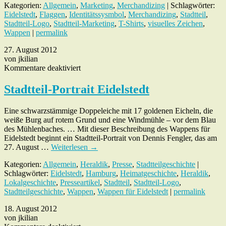
Kategorien:
Allgemein
,
Marketing
,
Merchandizing
| Schlagwörter:
Eidelstedt
,
Flaggen
,
Identitätssysmbol
,
Merchandizing
,
Stadtteil
,
Stadtteil-Logo
,
Stadtteil-Marketing
,
T-Shirts
,
visuelles Zeichen
,
Wappen
|
permalink
27. August 2012
von jkilian
für
Kommentare deaktiviert
Stadtteil-
Portrait
Stadtteil-Portrait Eidelstedt
Eidelstedt
Eine schwarzstämmige Doppeleiche mit 17 goldenen Eicheln, die
weiße Burg auf rotem Grund und eine Windmühle – vor dem Blau
des Mühlenbaches. … Mit dieser Beschreibung des Wappens für
Eidelstedt beginnt ein Stadtteil-Portrait von Dennis Fengler, das am
27. August …
Weiterlesen
→
Kategorien:
Allgemein
,
Heraldik
,
Presse
,
Stadtteilgeschichte
|
Schlagwörter:
Eidelstedt
,
Hamburg
,
Heimatgeschichte
,
Heraldik
,
Lokalgeschichte
,
Presseartikel
,
Stadtteil
,
Stadtteil-Logo
,
Stadtteilgeschichte
,
Wappen
,
Wappen für Eidelstedt
|
permalink
18. August 2012
von jkilian