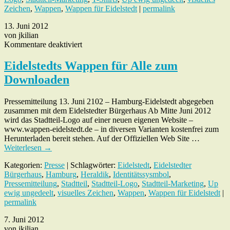
Zeichen
,
Wappen
,
Wappen für Eidelstedt
|
permalink
13. Juni 2012
von jkilian
für
Kommentare deaktiviert
Eidelstedts
Wappen
Eidelstedts Wappen für Alle zum
für
Downloaden
Alle
zum
Downloaden
Pressemitteilung 13. Juni 2102 – Hamburg-Eidelstedt abgegeben
zusammen mit dem Eidelstedter Bürgerhaus Ab Mitte Juni 2012
wird das Stadtteil-Logo auf einer neuen eigenen Website –
www.wappen-eidelstedt.de – in diversen Varianten kostenfrei zum
Herunterladen bereit stehen. Auf der Offiziellen Web Site …
Weiterlesen
→
Kategorien:
Presse
| Schlagwörter:
Eidelstedt
,
Eidelstedter
Bürgerhaus
,
Hamburg
,
Heraldik
,
Identitätssysmbol
,
Pressemitteilung
,
Stadtteil
,
Stadtteil-Logo
,
Stadtteil-Marketing
,
Up
ewig ungedeelt
,
visuelles Zeichen
,
Wappen
,
Wappen für Eidelstedt
|
permalink
7. Juni 2012
von jkilian