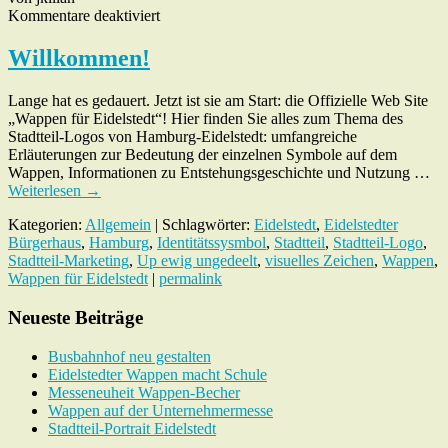
für
Kommentare deaktiviert
Willkommen!
Willkommen!
Lange hat es gedauert. Jetzt ist sie am Start: die Offizielle Web Site
„Wappen für Eidelstedt“! Hier finden Sie alles zum Thema des
Stadtteil-Logos von Hamburg-Eidelstedt: umfangreiche
Erläuterungen zur Bedeutung der einzelnen Symbole auf dem
Wappen, Informationen zu Entstehungsgeschichte und Nutzung …
Weiterlesen
→
Kategorien:
Allgemein
| Schlagwörter:
Eidelstedt
,
Eidelstedter
Bürgerhaus
,
Hamburg
,
Identitätssysmbol
,
Stadtteil
,
Stadtteil-Logo
,
Stadtteil-Marketing
,
Up ewig ungedeelt
,
visuelles Zeichen
,
Wappen
,
Wappen für Eidelstedt
|
permalink
Neueste Beiträge
Busbahnhof neu gestalten
Eidelstedter Wappen macht Schule
Messeneuheit Wappen-Becher
Wappen auf der Unternehmermesse
Stadtteil-Portrait Eidelstedt