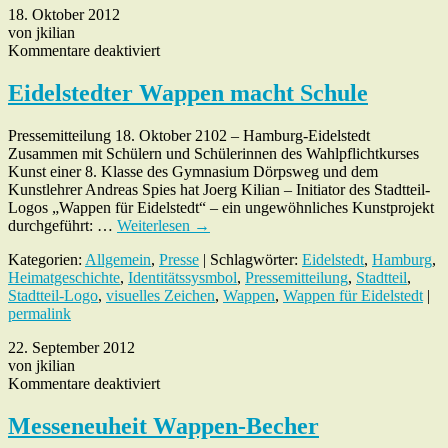
18. Oktober 2012
von jkilian
für
Kommentare deaktiviert
Eidelstedter
Wappen
Eidelstedter Wappen macht Schule
macht
Schule
Pressemitteilung 18. Oktober 2102 – Hamburg-Eidelstedt
Zusammen mit Schülern und Schülerinnen des Wahlpflichtkurses
Kunst einer 8. Klasse des Gymnasium Dörpsweg und dem
Kunstlehrer Andreas Spies hat Joerg Kilian – Initiator des Stadtteil-
Logos „Wappen für Eidelstedt“ – ein ungewöhnliches Kunstprojekt
durchgeführt: …
Weiterlesen
→
Kategorien:
Allgemein
,
Presse
| Schlagwörter:
Eidelstedt
,
Hamburg
,
Heimatgeschichte
,
Identitätssysmbol
,
Pressemitteilung
,
Stadtteil
,
Stadtteil-Logo
,
visuelles Zeichen
,
Wappen
,
Wappen für Eidelstedt
|
permalink
22. September 2012
von jkilian
für
Kommentare deaktiviert
Messeneuheit
Wappen-
Messeneuheit Wappen-Becher
Becher