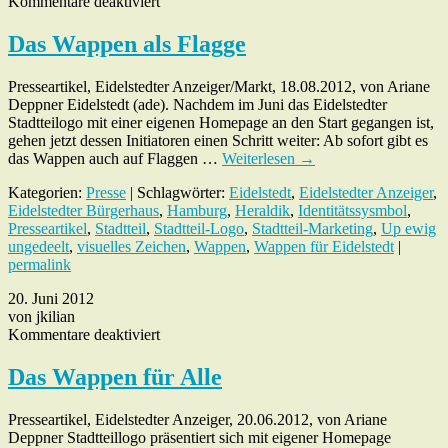
für
Kommentare deaktiviert
Das
Wappen
Das Wappen als Flagge
als
Flagge
Presseartikel, Eidelstedter Anzeiger/Markt, 18.08.2012, von Ariane
Deppner Eidelstedt (ade). Nachdem im Juni das Eidelstedter
Stadtteilogo mit einer eigenen Homepage an den Start gegangen ist,
gehen jetzt dessen Initiatoren einen Schritt weiter: Ab sofort gibt es
das Wappen auch auf Flaggen …
Weiterlesen
→
Kategorien:
Presse
| Schlagwörter:
Eidelstedt
,
Eidelstedter Anzeiger
,
Eidelstedter Bürgerhaus
,
Hamburg
,
Heraldik
,
Identitätssysmbol
,
Presseartikel
,
Stadtteil
,
Stadtteil-Logo
,
Stadtteil-Marketing
,
Up ewig
ungedeelt
,
visuelles Zeichen
,
Wappen
,
Wappen für Eidelstedt
|
permalink
20. Juni 2012
von jkilian
für
Kommentare deaktiviert
Das
Wappen
Das Wappen für Alle
für
Alle
Presseartikel, Eidelstedter Anzeiger, 20.06.2012, von Ariane
Deppner Stadtteillogo präsentiert sich mit eigener Homepage