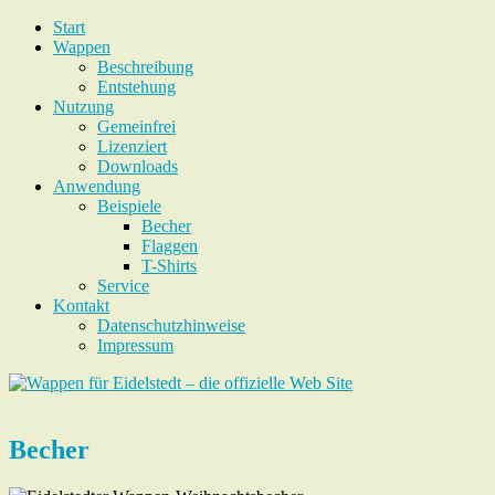
Start
Wappen
Beschreibung
Entstehung
Nutzung
Gemeinfrei
Lizenziert
Downloads
Anwendung
Beispiele
Becher
Flaggen
T-Shirts
Service
Kontakt
Datenschutzhinweise
Impressum
Becher