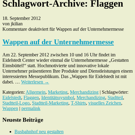
Schlagwort-Archive:
Flaggen
18. September 2012
von jkilian
Kommentare deaktiviert
für Wappen auf der Unternehmermesse
Wappen auf der Unternehmermesse
Am 22. September 2012 zwischen 10 und 16 Uhr findet im
Eidelstedt Center wieder einmal die Unternehmermesse „Gestatten
Eimsbüttel!“ statt. Hochmotivierte und innovative lokale
Unternehmer präsentieren Ihre Produkte und Dienstleistungen einem
interessierten Messepublikum. Das „Wappen für Eidelstedt ist mit
dabei. …
Weiterlesen
→
Kategorien:
Allgemein
,
Marketing
,
Merchandizing
| Schlagwörter:
Eidelstedt
,
Flaggen
,
Identitätssysmbol
,
Merchandizing
,
Stadtteil
,
Stadtteil-Logo
,
Stadtteil-Marketing
,
T-Shirts
,
visuelles Zeichen
,
Wappen
|
permalink
Neueste Beiträge
Busbahnhof neu gestalten