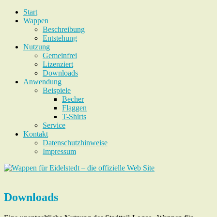
Start
Wappen
Beschreibung
Entstehung
Nutzung
Gemeinfrei
Lizenziert
Downloads
Anwendung
Beispiele
Becher
Flaggen
T-Shirts
Service
Kontakt
Datenschutzhinweise
Impressum
Downloads