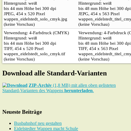
Hintergrund: weiß
Hintergrund: weiß
bis 44 mm Höhe bei 300 dpi
bis 48 mm Höhe bei 300 dpi
JPEG, 454 x 520 Pixel
JEPG, 454 x 563 Pixel
wappen_eidelstedt_solo_cmyk.jpg
wappen_eidelstedt_titel_cm
(keine Vorschau)
(keine Vorschau)
Verwendung: 4-Farbdruck (CMYK)
Verwendung: 4-Farbdruck 
Hintergrund: weiß
Hintergrund: weiß
bis 44 mm Höhe bei 300 dpi
bis 48 mm Höhe bei 300 dpi
TIFF, 454 x 520 Pixel
TIFF, 454 x 563 Pixel
wappen_eidelstedt_solo_cmyk.tif
wappen_eidelstedt_titel_cmy
(keine Vorschau)
(keine Vorschau)
Download alle Standard-Varianten
ZIP-Archiv
(1,8 MB) mit allen oben gelisteten
Standard-Varianten des Wappens
herunterladen
.
Neueste Beiträge
Busbahnhof neu gestalten
Eidelstedter Wappen macht Schule