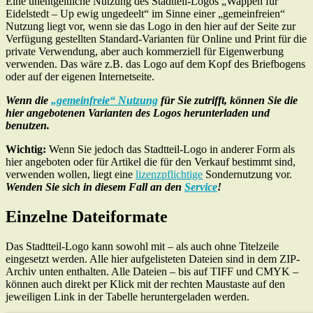
Eine unentgeltliche Nutzung des Stadtteil-Logos „Wappen für
Eidelstedt – Up ewig ungedeelt“ im Sinne einer „gemeinfreien“
Nutzung liegt vor, wenn sie das Logo in den hier auf der Seite zur
Verfügung gestellten Standard-Varianten für Online und Print für die
private Verwendung, aber auch kommerziell für Eigenwerbung
verwenden. Das wäre z.B. das Logo auf dem Kopf des Briefbogens
oder auf der eigenen Internetseite.
Wenn die
„gemeinfreie“ Nutzung
für Sie zutrifft, können Sie die
hier angebotenen Varianten des Logos herunterladen und
benutzen.
Wichtig:
Wenn Sie jedoch das Stadtteil-Logo in anderer Form als
hier angeboten oder für Artikel die für den Verkauf bestimmt sind,
verwenden wollen, liegt eine
lizenzpflichtige
Sondernutzung vor.
Wenden Sie sich in diesem Fall an den
Service
!
Einzelne Dateiformate
Das Stadtteil-Logo kann sowohl mit – als auch ohne Titelzeile
eingesetzt werden. Alle hier aufgelisteten Dateien sind in dem ZIP-
Archiv unten enthalten. Alle Dateien – bis auf TIFF und CMYK –
können auch direkt per Klick mit der rechten Maustaste auf den
jeweiligen Link in der Tabelle heruntergeladen werden.