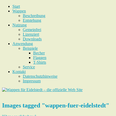
Start
Wappen
Beschreibung
Entstehung
Nutzung
Gemeinfrei
Lizenziert
Downloads
Anwendung
Beispiele
Becher
Flaggen
T-Shirts
Service
Kontakt
Datenschutzhinweise
Impressum
Images tagged "wappen-fuer-eidelstedt"