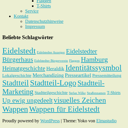
Flaggen
T-Shirts
Service
Kontakt
Datenschutzhinweise
Impressum
Beliebte Schlagwörter
Eidelstedt
Eidelstedter
Eidelstedter Anzeiger
Hamburg
Bürgerhaus
Eidelstedter Bürgerverein
Flaggen
Identitätssysmbol
Heimatgeschichte
Heraldik
Merchandizing
Presseartikel
Lokalgeschichte
Pressemitteilung
Stadtteil-Logo
Stadtteil
Stadtteil-
Marketing
Stadtteilgeschichte
T-Shirts
Stefan Wilke
Straßennamen
visuelles Zeichen
Up ewig ungedeelt
Wappen
Wappen für Eidelstedt
Proudly powered by
WordPress
|
Theme: Yoko von
Elmastudio