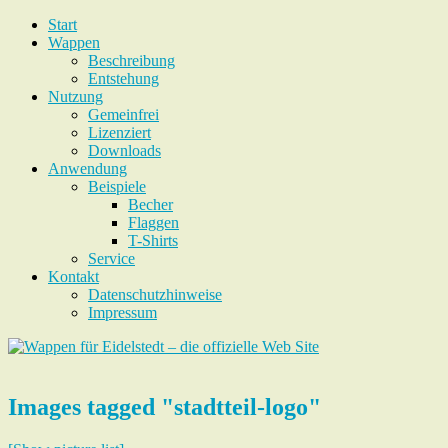
Start
Wappen
Beschreibung
Entstehung
Nutzung
Gemeinfrei
Lizenziert
Downloads
Anwendung
Beispiele
Becher
Flaggen
T-Shirts
Service
Kontakt
Datenschutzhinweise
Impressum
Images tagged "stadtteil-logo"