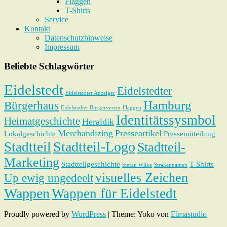
Flaggen
T-Shirts
Service
Kontakt
Datenschutzhinweise
Impressum
Beliebte Schlagwörter
Eidelstedt
Eidelstedter
Eidelstedter Anzeiger
Hamburg
Bürgerhaus
Eidelstedter Bürgerverein
Flaggen
Identitätssysmbol
Heimatgeschichte
Heraldik
Merchandizing
Presseartikel
Lokalgeschichte
Pressemitteilung
Stadtteil-Logo
Stadtteil
Stadtteil-
Marketing
Stadtteilgeschichte
T-Shirts
Stefan Wilke
Straßennamen
visuelles Zeichen
Up ewig ungedeelt
Wappen
Wappen für Eidelstedt
Proudly powered by
WordPress
|
Theme: Yoko von
Elmastudio