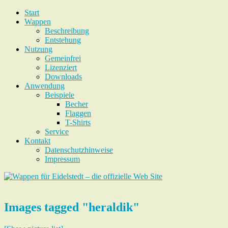
Start
Wappen
Beschreibung
Entstehung
Nutzung
Gemeinfrei
Lizenziert
Downloads
Anwendung
Beispiele
Becher
Flaggen
T-Shirts
Service
Kontakt
Datenschutzhinweise
Impressum
Images tagged "heraldik"