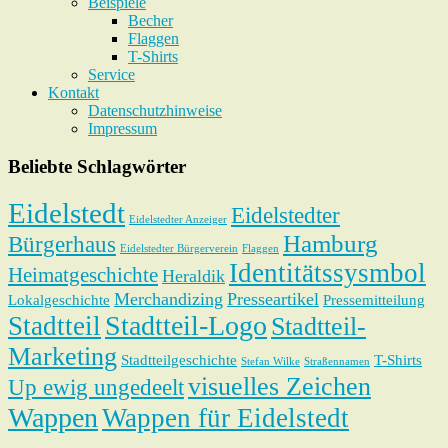
Beispiele
Becher
Flaggen
T-Shirts
Service
Kontakt
Datenschutzhinweise
Impressum
Beliebte Schlagwörter
Eidelstedt
Eidelstedter
Eidelstedter Anzeiger
Hamburg
Bürgerhaus
Eidelstedter Bürgerverein
Flaggen
Identitätssysmbol
Heimatgeschichte
Heraldik
Merchandizing
Presseartikel
Lokalgeschichte
Pressemitteilung
Stadtteil-Logo
Stadtteil
Stadtteil-
Marketing
Stadtteilgeschichte
T-Shirts
Stefan Wilke
Straßennamen
visuelles Zeichen
Up ewig ungedeelt
Wappen
Wappen für Eidelstedt