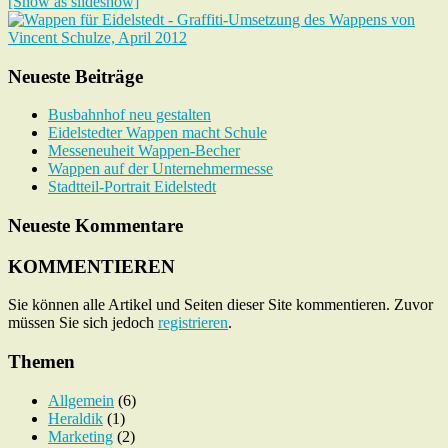
[Show as slideshow]
Neueste Beiträge
Busbahnhof neu gestalten
Eidelstedter Wappen macht Schule
Messeneuheit Wappen-Becher
Wappen auf der Unternehmermesse
Stadtteil-Portrait Eidelstedt
Neueste Kommentare
KOMMENTIEREN
Sie können alle Artikel und Seiten dieser Site kommentieren. Zuvor
müssen Sie sich jedoch
registrieren
.
Themen
Allgemein
(6)
Heraldik
(1)
Marketing
(2)