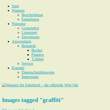
Start
Wappen
Beschreibung
Entstehung
Nutzung
Gemeinfrei
Lizenziert
Downloads
Anwendung
Beispiele
Becher
Flaggen
T-Shirts
Service
Kontakt
Datenschutzhinweise
Impressum
Images tagged "graffiti"